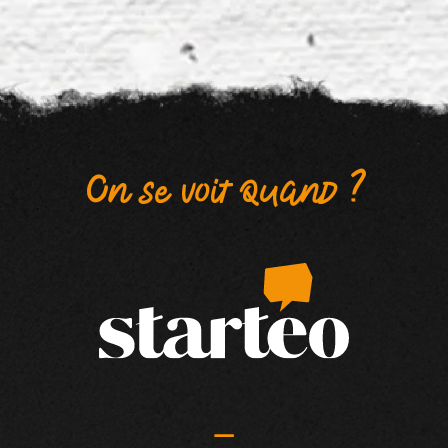
On se voit quand ?
—